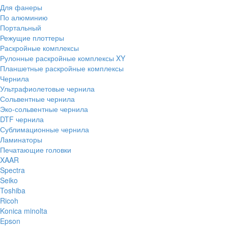
Для фанеры
По алюминию
Портальный
Режущие плоттеры
Раскройные комплексы
Рулонные раскройные комплексы XY
Планшетные раскройные комплексы
Чернила
Ультрафиолетовые чернила
Сольвентные чернила
Эко-сольвентные чернила
DTF чернила
Сублимационные чернила
Ламинаторы
Печатающие головки
XAAR
Spectra
Seiko
Toshiba
Ricoh
Konica minolta
Epson