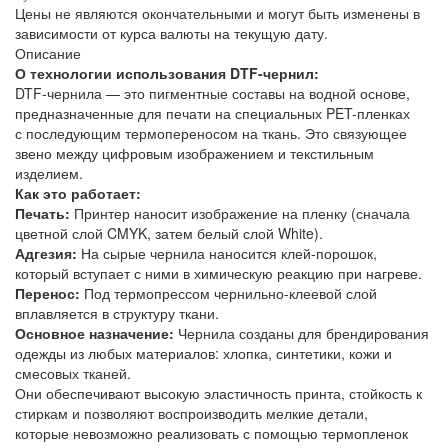
Цены не являются окончательными и могут быть изменены в
зависимости от курса валюты на текущую дату.
Описание
О технологии использования DTF-чернил:
DTF-чернила — это пигментные составы на водной основе,
предназначенные для печати на специальных PET-пленках
с последующим термопереносом на ткань. Это связующее
звено между цифровым изображением и текстильным
изделием.
Как это работает:
Печать:
Принтер наносит изображение на пленку (сначала
цветной слой CMYK, затем белый слой White).
Адгезия:
На сырые чернила наносится клей-порошок,
который вступает с ними в химическую реакцию при нагреве.
Перенос:
Под термопрессом чернильно-клеевой слой
вплавляется в структуру ткани.
Основное назначение:
Чернила созданы для брендирования
одежды из любых материалов: хлопка, синтетики, кожи и
смесовых тканей.
Они обеспечивают высокую эластичность принта, стойкость к
стиркам и позволяют воспроизводить мелкие детали,
которые невозможно реализовать с помощью термопленок