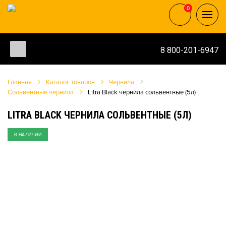
0
0
8 800-201-6947
Главная
Каталог товаров
Чернила
Сольвентные чернила
Litra Black чернила сольвентные (5л)
LITRA BLACK ЧЕРНИЛА СОЛЬВЕНТНЫЕ (5Л)
В НАЛИЧИИ