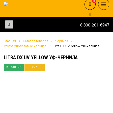
0
0
8 800-201-6947
Главная
Каталог товаров
Чернила
Ультрафиолетовые чернила
Litra DX UV Yellow УФ-чернила
LITRA DX UV YELLOW УФ-ЧЕРНИЛА
В НАЛИЧИИ
ХИТ