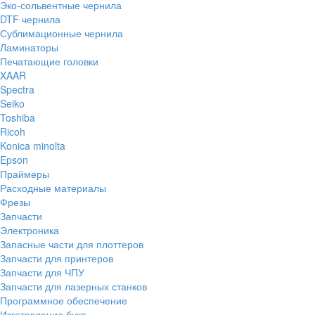
Эко-сольвентные чернила
DTF чернила
Сублимационные чернила
Ламинаторы
Печатающие головки
XAAR
Spectra
Seiko
Toshiba
Ricoh
Konica minolta
Epson
Праймеры
Расходные материалы
Фрезы
Запчасти
Электроника
Запасные части для плоттеров
Запчасти для принтеров
Запчасти для ЧПУ
Запчасти для лазерных станков
Программное обеспечение
Изготовление букв