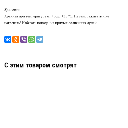
Хранение.
Хранить при температуре от +5 до +35 °С. Не замораживать и не
нагревать! Избегать попадания прямых солнечных лучей.
C этим товаром смотрят
В НАЛИЧИИ
ПРАЙМЕР ДЛЯ УФ ПЕЧАТИ УНИВЕРСАЛЬНЫЙ
UV-210
Праймер для УФ печати Универсальный UV-210
для предварительной обработки широкого спектра
поверхностей перед печатью на УФ принтерах.