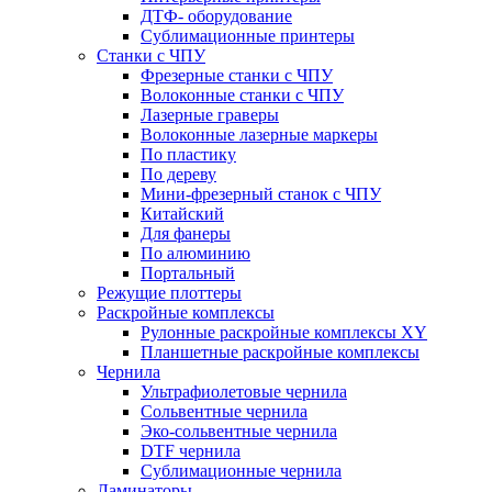
ДТФ- оборудование
Сублимационные принтеры
Станки с ЧПУ
Фрезерные станки с ЧПУ
Волоконные станки с ЧПУ
Лазерные граверы
Волоконные лазерные маркеры
По пластику
По дереву
Мини-фрезерный станок с ЧПУ
Китайский
Для фанеры
По алюминию
Портальный
Режущие плоттеры
Раскройные комплексы
Рулонные раскройные комплексы XY
Планшетные раскройные комплексы
Чернила
Ультрафиолетовые чернила
Сольвентные чернила
Эко-сольвентные чернила
DTF чернила
Сублимационные чернила
Ламинаторы