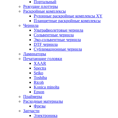
Портальный
Режущие плоттеры
Раскройные комплексы
Рулонные раскройные комплексы XY
Планшетные раскройные комплексы
Чернила
Ультрафиолетовые чернила
Сольвентные чернила
Эко-сольвентные чернила
DTF чернила
Сублимационные чернила
Ламинаторы
Печатающие головки
XAAR
Spectra
Seiko
Toshiba
Ricoh
Konica minolta
Epson
Праймеры
Расходные материалы
Фрезы
Запчасти
Электроника