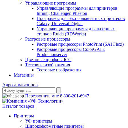
Управляющие программы
Управляющие программы для принтеров
Infiniti, Challenger, Phaeton
Программы для Эко-сольвентных принтеров
Galaxy, Universal Digital
Управляющие программы для лазерных
станков Ruida (RDWorks)
Растровые процессоры
Растровые процессоры PhotoPrint (SAI Flexi)
Растровые процессоры ColorGATE
Productionserver
Цветовые профиля ICC
Тестовые изображения
Тестовые изображения
Магазины
Адреса магазинов
Перезвонить мне
8 800-201-6947
Каталог товаров
Принтеры
УФ принтеры
Широкоформатные принтеры