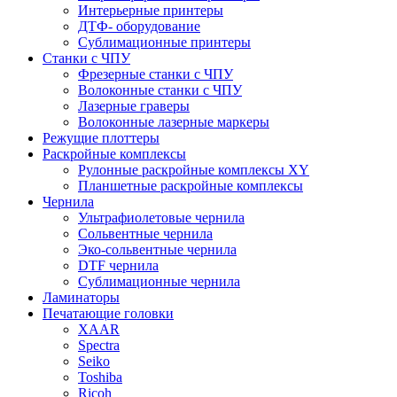
Интерьерные принтеры
ДТФ- оборудование
Сублимационные принтеры
Станки с ЧПУ
Фрезерные станки с ЧПУ
Волоконные станки с ЧПУ
Лазерные граверы
Волоконные лазерные маркеры
Режущие плоттеры
Раскройные комплексы
Рулонные раскройные комплексы XY
Планшетные раскройные комплексы
Чернила
Ультрафиолетовые чернила
Сольвентные чернила
Эко-сольвентные чернила
DTF чернила
Сублимационные чернила
Ламинаторы
Печатающие головки
XAAR
Spectra
Seiko
Toshiba
Ricoh