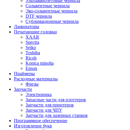
Ультрафиолетовые чернила
Сольвентные чернила
Эко-сольвентные чернила
DTF чернила
Сублимационные чернила
Ламинаторы
Печатающие головки
XAAR
Spectra
Seiko
Toshiba
Ricoh
Konica minolta
Epson
Праймеры
Расходные материалы
Фрезы
Запчасти
Электроника
Запасные части для плоттеров
Запчасти для принтеров
Запчасти для ЧПУ
Запчасти для лазерных станков
Программное обеспечение
Изготовление букв