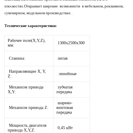
плоскостях.Открывает широкие возможноти в мебельном, рекламном,
сувенирном, модельном производствах .
Технические характеристики:
Рабочее поле(X,Y,Z),
1300х2500х300
мм:
Станина:
литая
Направляющие X, Y,
линейные
Z:
Механизм привода
зубчатая
X,Y:
передача
шарико-
Механизм привода Z:
винтовая
передача
Мощность двигателя
0,45 кВт
привода X,Y,Z: