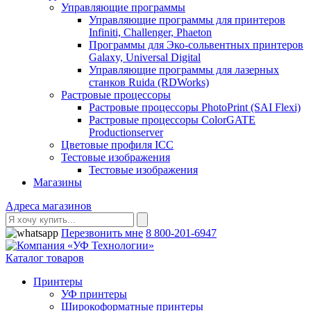
Управляющие программы
Управляющие программы для принтеров
Infiniti, Challenger, Phaeton
Программы для Эко-сольвентных принтеров
Galaxy, Universal Digital
Управляющие программы для лазерных
станков Ruida (RDWorks)
Растровые процессоры
Растровые процессоры PhotoPrint (SAI Flexi)
Растровые процессоры ColorGATE
Productionserver
Цветовые профиля ICC
Тестовые изображения
Тестовые изображения
Магазины
Адреса магазинов
Перезвонить мне
8 800-201-6947
Каталог товаров
Принтеры
УФ принтеры
Широкоформатные принтеры