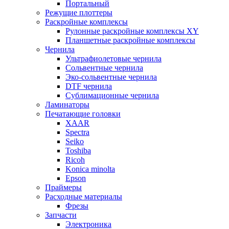
Портальный
Режущие плоттеры
Раскройные комплексы
Рулонные раскройные комплексы XY
Планшетные раскройные комплексы
Чернила
Ультрафиолетовые чернила
Сольвентные чернила
Эко-сольвентные чернила
DTF чернила
Сублимационные чернила
Ламинаторы
Печатающие головки
XAAR
Spectra
Seiko
Toshiba
Ricoh
Konica minolta
Epson
Праймеры
Расходные материалы
Фрезы
Запчасти
Электроника