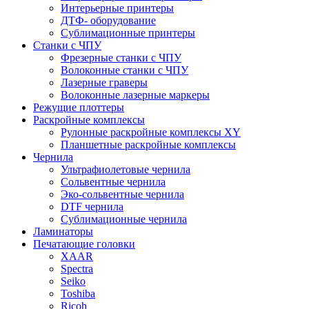
Интерьерные принтеры
ДТФ- оборудование
Сублимационные принтеры
Станки с ЧПУ
Фрезерные станки с ЧПУ
Волоконные станки с ЧПУ
Лазерные граверы
Волоконные лазерные маркеры
Режущие плоттеры
Раскройные комплексы
Рулонные раскройные комплексы XY
Планшетные раскройные комплексы
Чернила
Ультрафиолетовые чернила
Сольвентные чернила
Эко-сольвентные чернила
DTF чернила
Сублимационные чернила
Ламинаторы
Печатающие головки
XAAR
Spectra
Seiko
Toshiba
Ricoh