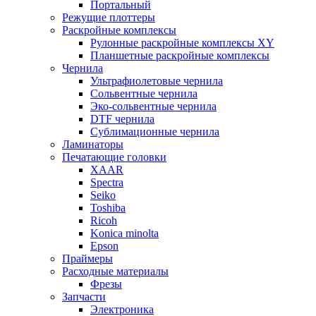
Портальный
Режущие плоттеры
Раскройные комплексы
Рулонные раскройные комплексы XY
Планшетные раскройные комплексы
Чернила
Ультрафиолетовые чернила
Сольвентные чернила
Эко-сольвентные чернила
DTF чернила
Сублимационные чернила
Ламинаторы
Печатающие головки
XAAR
Spectra
Seiko
Toshiba
Ricoh
Konica minolta
Epson
Праймеры
Расходные материалы
Фрезы
Запчасти
Электроника