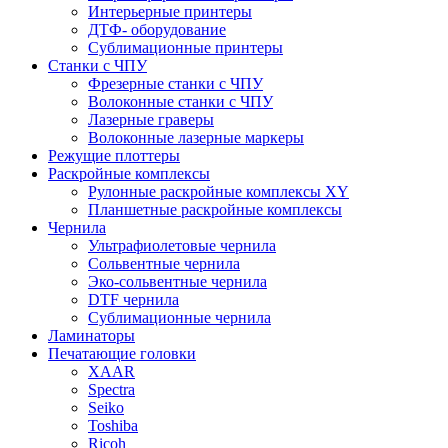
Интерьерные принтеры
ДТФ- оборудование
Сублимационные принтеры
Станки с ЧПУ
Фрезерные станки с ЧПУ
Волоконные станки с ЧПУ
Лазерные граверы
Волоконные лазерные маркеры
Режущие плоттеры
Раскройные комплексы
Рулонные раскройные комплексы XY
Планшетные раскройные комплексы
Чернила
Ультрафиолетовые чернила
Сольвентные чернила
Эко-сольвентные чернила
DTF чернила
Сублимационные чернила
Ламинаторы
Печатающие головки
XAAR
Spectra
Seiko
Toshiba
Ricoh