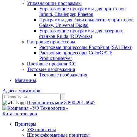
Управляющие программы
Управляющие программы для принтеров
Infiniti, Challenger, Phaeton
Программы для Эко-сольвентных принтеров
Galaxy, Universal Digital
Управляющие программы для лазерных
станков Ruida (RDWorks)
Растровые процессоры
Растровые процессоры PhotoPrint (SAI Flexi)
Растровые процессоры ColorGATE
Productionserver
Цветовые профиля ICC
Тестовые изображения
Тестовые изображения
Магазины
Адреса магазинов
Перезвонить мне
8 800-201-6947
Каталог товаров
Принтеры
УФ принтеры
Широкоформатные принтеры