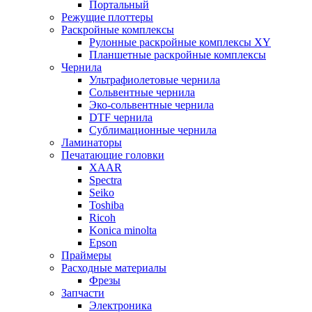
Портальный
Режущие плоттеры
Раскройные комплексы
Рулонные раскройные комплексы XY
Планшетные раскройные комплексы
Чернила
Ультрафиолетовые чернила
Сольвентные чернила
Эко-сольвентные чернила
DTF чернила
Сублимационные чернила
Ламинаторы
Печатающие головки
XAAR
Spectra
Seiko
Toshiba
Ricoh
Konica minolta
Epson
Праймеры
Расходные материалы
Фрезы
Запчасти
Электроника