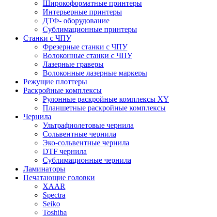
Широкоформатные принтеры
Интерьерные принтеры
ДТФ- оборудование
Сублимационные принтеры
Станки с ЧПУ
Фрезерные станки с ЧПУ
Волоконные станки с ЧПУ
Лазерные граверы
Волоконные лазерные маркеры
Режущие плоттеры
Раскройные комплексы
Рулонные раскройные комплексы XY
Планшетные раскройные комплексы
Чернила
Ультрафиолетовые чернила
Сольвентные чернила
Эко-сольвентные чернила
DTF чернила
Сублимационные чернила
Ламинаторы
Печатающие головки
XAAR
Spectra
Seiko
Toshiba