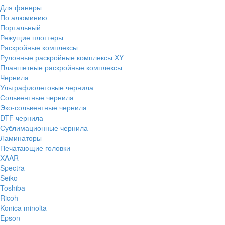
Для фанеры
По алюминию
Портальный
Режущие плоттеры
Раскройные комплексы
Рулонные раскройные комплексы XY
Планшетные раскройные комплексы
Чернила
Ультрафиолетовые чернила
Сольвентные чернила
Эко-сольвентные чернила
DTF чернила
Сублимационные чернила
Ламинаторы
Печатающие головки
XAAR
Spectra
Seiko
Toshiba
Ricoh
Konica minolta
Epson