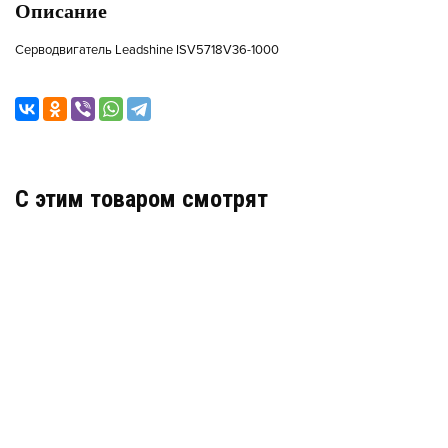
Описание
Серводвигатель Leadshine ISV5718V36-1000
C этим товаром смотрят
ДЕМПФЕР ДЛЯ EPSON DX-5 ДЛЯ
ЭКОСОЛЬВЕНТНЫХ ЧЕРНИЛ
Демпфер для Epson DX-5 для экосольвентных
чернил
550