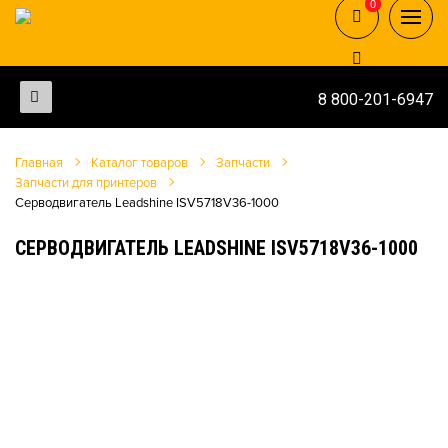
0
0
8 800-201-6947
Главная
Каталог товаров
Запчасти
Запчасти для принтеров
Серводвигатель Leadshine ISV5718V36-1000
СЕРВОДВИГАТЕЛЬ LEADSHINE ISV5718V36-1000