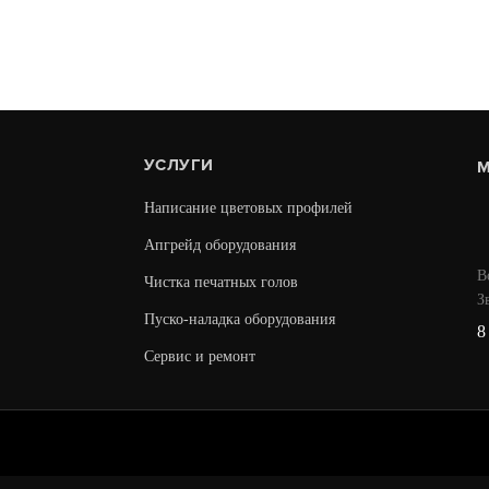
принтеров
 000
2 000
УСЛУГИ
М
В КОРЗИНУ
Написание цветовых профилей
Апгрейд оборудования
Купить в 1 клик
В
Чистка печатных голов
З
Пуско-наладка оборудования
8
Сервис и ремонт