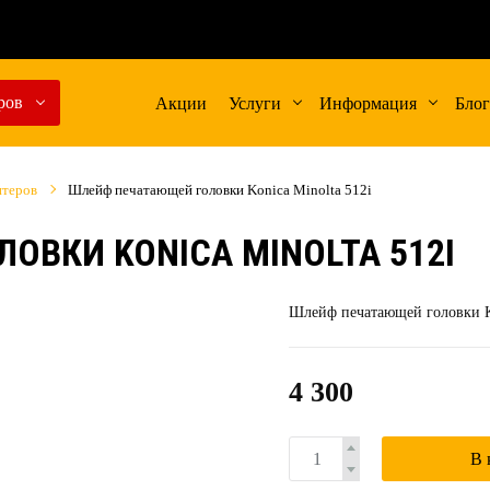
ров
Акции
Услуги
Информация
Блог
нтеров
Шлейф печатающей головки Konica Minolta 512i
ОВКИ KONICA MINOLTA 512I
Шлейф печатающей головки Ko
4 300
В 