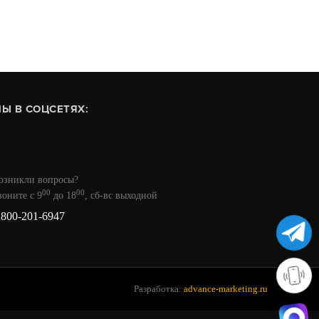
Ы В СОЦСЕТЯХ:
В КОРЗИНУ
Купить в 1 клик
озникли вопросы?
00
00
воните с 9
до 18
, сб-вс выходной
 800-201-6947
Разработка:
advance-marketing.ru