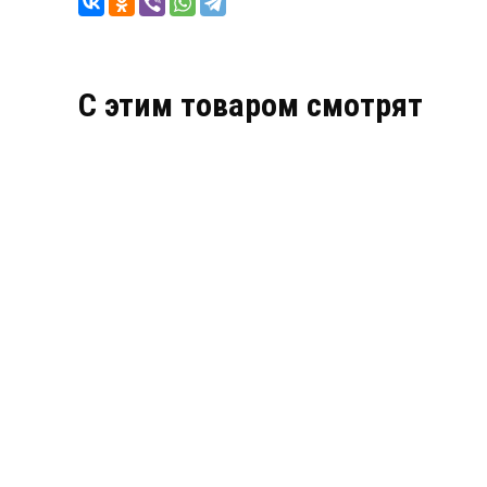
C этим товаром смотрят
СУБТАНК МЕТАЛЛИЧЕСКИЙ С СЕНСОРОМ
СЕ
100ММ
Субтанк металлический с сенсором 100мм
Сер