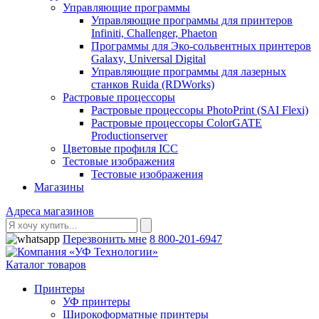
Управляющие программы
Управляющие программы для принтеров
Infiniti, Challenger, Phaeton
Программы для Эко-сольвентных принтеров
Galaxy, Universal Digital
Управляющие программы для лазерных
станков Ruida (RDWorks)
Растровые процессоры
Растровые процессоры PhotoPrint (SAI Flexi)
Растровые процессоры ColorGATE
Productionserver
Цветовые профиля ICC
Тестовые изображения
Тестовые изображения
Магазины
Адреса магазинов
Перезвонить мне
8 800-201-6947
Каталог товаров
Принтеры
УФ принтеры
Широкоформатные принтеры