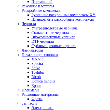
Портальный
Режущие плоттеры
Раскройные комплексы
Рулонные раскройные комплексы XY
Планшетные раскройные комплексы
Чернила
Ультрафиолетовые чернила
Сольвентные чернила
Эко-сольвентные чернила
DTF чернила
Сублимационные чернила
Ламинаторы
Печатающие головки
XAAR
Spectra
Seiko
Toshiba
Ricoh
Konica minolta
Epson
Праймеры
Расходные материалы
Фрезы
Запчасти
Электроника