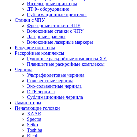
Интерьерные принтеры
ДТФ- оборудование
Сублимационные принтеры
Станки с ЧПУ
Фрезерные станки с ЧПУ
Волоконные станки с ЧПУ
Лазерные граверы
Волоконные лазерные маркеры
Режущие плоттеры
Раскройные комплексы
Рулонные раскройные комплексы XY
Планшетные раскройные комплексы
Чернила
Ультрафиолетовые чернила
Сольвентные чернила
Эко-сольвентные чернила
DTF чернила
Сублимационные чернила
Ламинаторы
Печатающие головки
XAAR
Spectra
Seiko
Toshiba
Ricoh