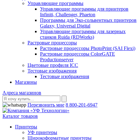
Управляющие программы
Управляющие программы для принтеров
Infiniti, Challenger, Phaeton
Программы для Эко-сольвентных принтеров
Galaxy, Universal Digital
Управляющие программы для лазерных
станков Ruida (RDWorks)
Растровые процессоры
Растровые процессоры PhotoPrint (SAI Flexi)
Растровые процессоры ColorGATE
Productionserver
Цветовые профиля ICC
Тестовые изображения
Тестовые изображения
Магазины
Адреса магазинов
Перезвонить мне
8 800-201-6947
Каталог товаров
Принтеры
УФ принтеры
Широкоформатные принтеры