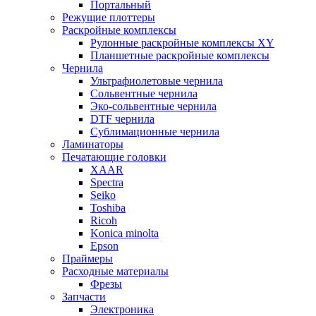
Портальный
Режущие плоттеры
Раскройные комплексы
Рулонные раскройные комплексы XY
Планшетные раскройные комплексы
Чернила
Ультрафиолетовые чернила
Сольвентные чернила
Эко-сольвентные чернила
DTF чернила
Сублимационные чернила
Ламинаторы
Печатающие головки
XAAR
Spectra
Seiko
Toshiba
Ricoh
Konica minolta
Epson
Праймеры
Расходные материалы
Фрезы
Запчасти
Электроника