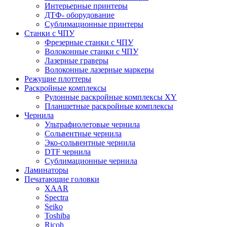
Интерьерные принтеры
ДТФ- оборудование
Сублимационные принтеры
Станки с ЧПУ
Фрезерные станки с ЧПУ
Волоконные станки с ЧПУ
Лазерные граверы
Волоконные лазерные маркеры
Режущие плоттеры
Раскройные комплексы
Рулонные раскройные комплексы XY
Планшетные раскройные комплексы
Чернила
Ультрафиолетовые чернила
Сольвентные чернила
Эко-сольвентные чернила
DTF чернила
Сублимационные чернила
Ламинаторы
Печатающие головки
XAAR
Spectra
Seiko
Toshiba
Ricoh