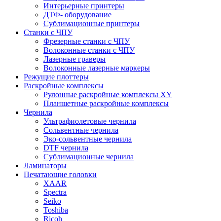
Интерьерные принтеры
ДТФ- оборудование
Сублимационные принтеры
Станки с ЧПУ
Фрезерные станки с ЧПУ
Волоконные станки с ЧПУ
Лазерные граверы
Волоконные лазерные маркеры
Режущие плоттеры
Раскройные комплексы
Рулонные раскройные комплексы XY
Планшетные раскройные комплексы
Чернила
Ультрафиолетовые чернила
Сольвентные чернила
Эко-сольвентные чернила
DTF чернила
Сублимационные чернила
Ламинаторы
Печатающие головки
XAAR
Spectra
Seiko
Toshiba
Ricoh