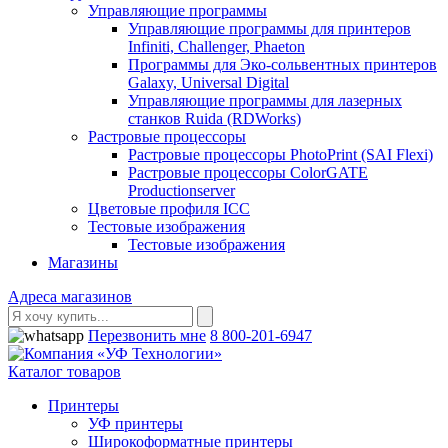
Управляющие программы
Управляющие программы для принтеров
Infiniti, Challenger, Phaeton
Программы для Эко-сольвентных принтеров
Galaxy, Universal Digital
Управляющие программы для лазерных
станков Ruida (RDWorks)
Растровые процессоры
Растровые процессоры PhotoPrint (SAI Flexi)
Растровые процессоры ColorGATE
Productionserver
Цветовые профиля ICC
Тестовые изображения
Тестовые изображения
Магазины
Адреса магазинов
Перезвонить мне
8 800-201-6947
Каталог товаров
Принтеры
УФ принтеры
Широкоформатные принтеры