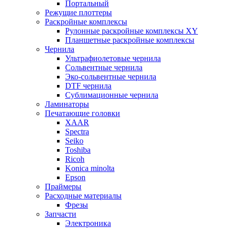
Портальный
Режущие плоттеры
Раскройные комплексы
Рулонные раскройные комплексы XY
Планшетные раскройные комплексы
Чернила
Ультрафиолетовые чернила
Сольвентные чернила
Эко-сольвентные чернила
DTF чернила
Сублимационные чернила
Ламинаторы
Печатающие головки
XAAR
Spectra
Seiko
Toshiba
Ricoh
Konica minolta
Epson
Праймеры
Расходные материалы
Фрезы
Запчасти
Электроника